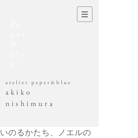
Pa
per
&
blu
e
​atelier paper&blue
akiko
nishimura
いのるかたち、ノエルの