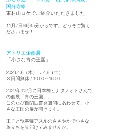
国分寺線
東村山ロケでご紹介いただきました
​11月7日9時45分からです。どうぞご覧く
ださいませ！
アトリエ企画展
「小さな青の王国」
2023.4.6（木）→ 4.8（土）
３日間無休 / 10:00～16:00
2022年の2月に日本橋ヒナタノオトさんで
の個展「青の王国」。
このたび
自閉症啓発週間にあわせて、
小
さな王国の扉が開きます。
王子と執事猫アスルのささやかで小さな
旅立ちを見届けてみませんか。