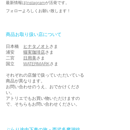
最新情報は
Instagram
が活発です。
フォローよろしくお願い致します！
商品お取り扱い店について
日本橋
ヒナタノオト
さま
浦安
猫実珈琲店
さま
二宮
日用美
さま
国立
WATERMARK
さま
それぞれの店舗で扱っていただいている
商品が異なります。
お問い合わせのうえ、おでかけくださ
い。
​アトリエでもお買い物いただけますの
で、そちらもお問い合わせください。
ぶらり途中下車の旅・西武多摩湖線、