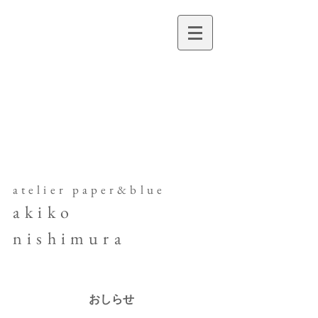
Pa
per
&
blu
e
​atelier paper&blue
akiko
nishimura
おしらせ