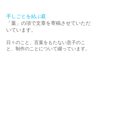
手しごとを結ぶ庭
「葉」の項で文章を寄稿させていただ
いています。
日々のこと、言葉をもたない息子のこ
と、制作のことについて綴っています。
ぜひ読んでいただきたいものがたりで
す。
​→
「手しごとを結ぶ庭」
日経ARIA
「アリアのてしごと」掲載されました
とても丁寧にご紹介いただきました。
和紙造形にすこしでも興味をもっていた
だけたらうれしいなあと思っています。
​→
「アリアのてしごと・水とたわむれ心