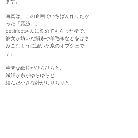
ます。
写真は、この企画でいちばん作りたか
った「露絲」。
petitricotさんに染めてもらった楮で、
彼女が紡いだ絹糸や羊毛糸などをはさ
みこむように漉いた糸のオブジェで
す。
華奢な紙片がひらひらと、
繊細が糸がゆらゆらと、
結んだ小さな鈴がちりちりと。