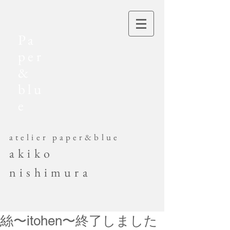
Pa
per
&
blu
e
​atelier paper&blue
akiko
nishimura
絲〜itohen〜終了しました