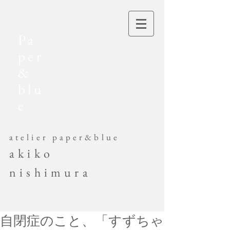
Pa
per
&
blu
e
​atelier paper&blue
akiko
nishimura
自閉症のこと、「すずちゃ